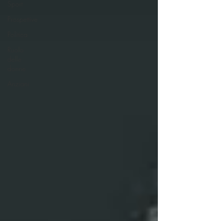
Sport
Prospettive
Politica
Ruolo
delle
donne
Anziani