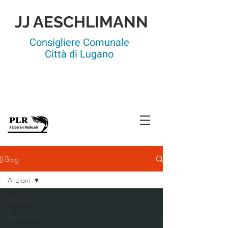
JJ AESCHLIMANN
Consigliere Comunale
Città di Lugano
Vice-capogruppo
Membro della Commissione
dell'edilizia
JJ Blog
Anziani
All Posts
Pandemia