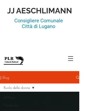
JJ AESCHLIMANN
Consigliere Comunale
Città di Lugano
Vice-capogruppo
Membro della Commissione
dell'edilizia
JJ Blog
Ruolo delle donne
All Posts
Pandemia