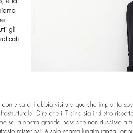
, è la
bbiamo
he
ti gli
raticati
ome sa chi abbia visitato qualche impianto sporti
frastrutturale. Dire che il Ticino sia indietro rispet
 se la nostra grande passione non riuscisse a tra
ttosto misteriosi: è solo scarsa lungimiranza, oppu