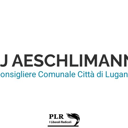
JJ AESCHLIMAN
onsigliere Comunale Città di Luga
Vice-capogruppo
Membro della Commissione dell'edili