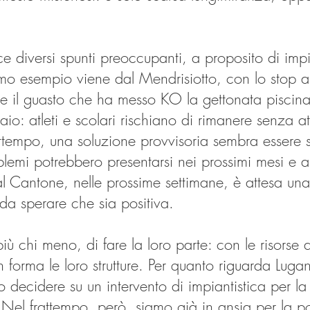
e diversi spunti preoccupanti, a proposito di impia
ltimo esempio viene dal Mendrisiotto, con lo stop all
o e il guasto che ha messo KO la gettonata pisci
io: atleti e scolari rischiano di rimanere senza att
rattempo, una soluzione provvisoria sembra essere s
oblemi potrebbero presentarsi nei prossimi mesi e a
 Cantone, nelle prossime settimane, è attesa una r
da sperare che sia positiva.
più chi meno, di fare la loro parte: con le risorse
forma le loro strutture. Per quanto riguarda Luga
decidere su un intervento di impiantistica per l
 Nel frattempo, però, siamo già in ansia per la po