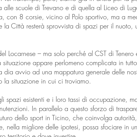
alle scuole di Trevano e di quella al Liceo di Lug
a, con 8 corsie, vicino al Polo sportivo, ma a me
 la Città resterà sprovvista di spazi per il nuoto,
del Locarnese – ma solo perché al CST di Tenero
la situazione appare perlomeno complicata in tutt
a dia avvio ad una mappatura generale delle nostre
 la situazione in cui ci troviamo.
li spazi esistenti e i loro tassi di occupazione, 
nutenzioni. In parallelo a questo sforzo di trasp
uturo dello sport in Ticino, che coinvolga autorità,
nella migliore delle ipotesi, possa sfociare in u
o territorio e dove investire.