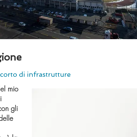
gione
corto di infrastrutture
del mio
i
con gli
delle